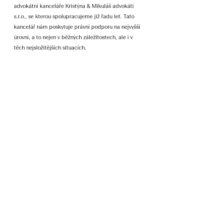
advokátní kanceláře Kristýna & Mikuláš advokáti
s.r.o., se kterou spolupracujeme již řadu let. Tato
kancelář nám poskytuje právní podporu na nejvyšší
úrovni, a to nejen v běžných záležitostech, ale i v
těch nejsložitějších situacích.
Advokáti z této kanceláře vždy perfektně poradí,
připraví veškeré potřebné podklady a pomohou
vyřešit situace i z obchodního pohledu. Oceňujeme
jejich rychlou reakci, vysokou profesionalitu a
schopnost přistupovat k problémům komplexně.
Díky jejich odbornosti jsme byli schopni úspěšně
zvládnout komplikované obchodní vztahy, vytvořit
nové obchodní modely a v případě potřeby řešit i
soudní spory.
Zvlášť bychom chtěli vyzdvihnout jejich schopnost
rychle se zorientovat v nových společnostech v rámci
EHS, jako jsou Bezrealitky, TvůjSprávce, Maxima
Reality, Ownest a další. Jejich flexibilita a znalost
právního prostředí nám umožnila efektivně rozvíjet
naše podnikání.